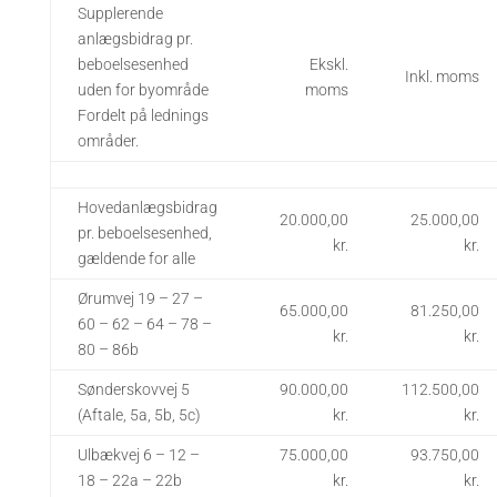
Supplerende
anlægsbidrag pr.
beboelsesenhed
Ekskl.
Inkl. moms
uden for byområde
moms
Fordelt på lednings
områder.
Hovedanlægsbidrag
20.000,00
25.000,00
pr. beboelsesenhed,
kr.
kr.
gældende for alle
Ørumvej 19 – 27 –
65.000,00
81.250,00
60 – 62 – 64 – 78 –
kr.
kr.
80 – 86b
Sønderskovvej 5
90.000,00
112.500,00
(Aftale, 5a, 5b, 5c)
kr.
kr.
Ulbækvej 6 – 12 –
75.000,00
93.750,00
18 – 22a – 22b
kr.
kr.