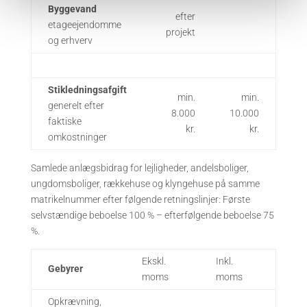
Byggevand
efter
etageejendomme
projekt
og erhverv
Stikledningsafgift
min.
min.
generelt efter
8.000
10.000
faktiske
kr.
kr.
omkostninger
Samlede anlægsbidrag for lejligheder, andelsboliger,
ungdomsboliger, rækkehuse og klyngehuse på samme
matrikelnummer efter følgende retningslinjer: Første
selvstændige beboelse 100 % – efterfølgende beboelse 75
%.
Ekskl.
Inkl.
Gebyrer
moms
moms
Opkrævning,