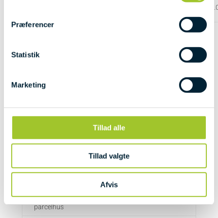
Målerafgift – årlig m3 pr. forbruger enhed – forbrug over – 2
Præferencer
Tilslutningsbidrag
Statistik
Ekskl.
Inkl.
moms
moms
Marketing
Basisanlægsbidrag
pr. beboelsesenhed
indenfor Daugård
20.000,00
25.000,00
Byområde hvor
kr.
kr.
Tillad alle
ledningsnet er
oprettet.
Tillad valgte
Afvis
Byggevand
inkl.
sagsbehandling pr.
600 kr.
750 kr.
parcelhus