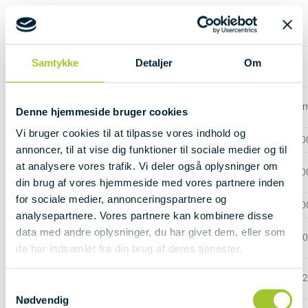
TAKSTBLAD 2025/26
Samtykke
Detaljer
Om
Fast afgift
Målerafgift – årlig m3 pr. forbruger enhed – forbrug 0 – 200 
Denne hjemmeside bruger cookies
Vi bruger cookies til at tilpasse vores indhold og
Målerafgift – årlig m3 pr. forbruger enhed – forbrug 201 – 4
annoncer, til at vise dig funktioner til sociale medier og til
at analysere vores trafik. Vi deler også oplysninger om
Målerafgift – årlig m3 pr. forbruger enhed – forbrug 401 – 6
din brug af vores hjemmeside med vores partnere inden
for sociale medier, annonceringspartnere og
Målerafgift – årlig m3 pr. forbruger enhed – forbrug 601 – 8
analysepartnere. Vores partnere kan kombinere disse
data med andre oplysninger, du har givet dem, eller som
Målerafgift – årlig m3 pr. forbruger enhed – forbrug 801 – 1.
de har indsamlet fra din brug af deres tjenester.
Målerafgift – årlig m3 pr. forbruger enhed – forbrug 1.001 – 
Samtykkevalg
Nødvendig