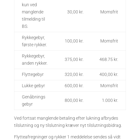
kun ved
manglende
30,00 kr.
Momsfrit
tilmelding til
BS.
Rykkegebyr,
100,00 kr.
Momsfrit
første rykker.
Rykkegebyr,
375,00 kr.
468.75 kr.
anden rykker.
Flyttegebyr
320,00 kr.
400,00 kr.
Lukke gebyr
600,00 kr.
Momsfrit
Genåbnings
800,00 kr.
1.000 kr.
gebyr
Ved fortsat manglende betaling efter lukning afbrydes
tilslutning og ny tilslutning kræver nyt tilslutningsbidrag.
Flytteafregninger og rykker 1 meddelelse sendes så vidt