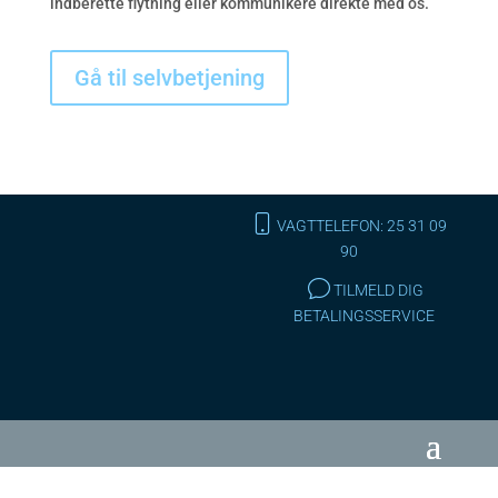
indberette flytning eller kommunikere direkte med os.
Gå til selvbetjening
VAGTTELEFON: 25 31 09
90
TILMELD DIG
BETALINGSSERVICE