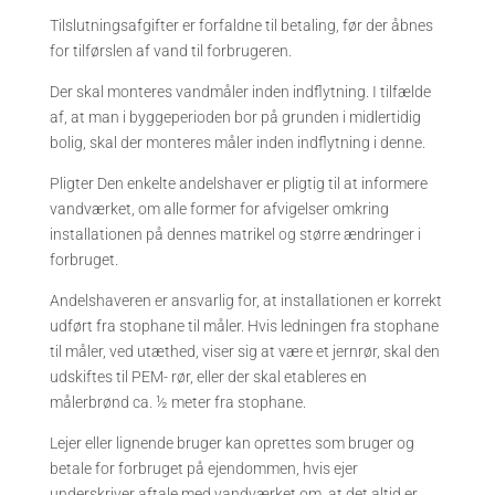
Tilslutningsafgifter er forfaldne til betaling, før der åbnes
for tilførslen af vand til forbrugeren.
Der skal monteres vandmåler inden indflytning. I tilfælde
af, at man i byggeperioden bor på grunden i midlertidig
bolig, skal der monteres måler inden indflytning i denne.
Pligter Den enkelte andelshaver er pligtig til at informere
vandværket, om alle former for afvigelser omkring
installationen på dennes matrikel og større ændringer i
forbruget.
Andelshaveren er ansvarlig for, at installationen er korrekt
udført fra stophane til måler. Hvis ledningen fra stophane
til måler, ved utæthed, viser sig at være et jernrør, skal den
udskiftes til PEM- rør, eller der skal etableres en
målerbrønd ca. ½ meter fra stophane.
Lejer eller lignende bruger kan oprettes som bruger og
betale for forbruget på ejendommen, hvis ejer
underskriver aftale med vandværket om, at det altid er