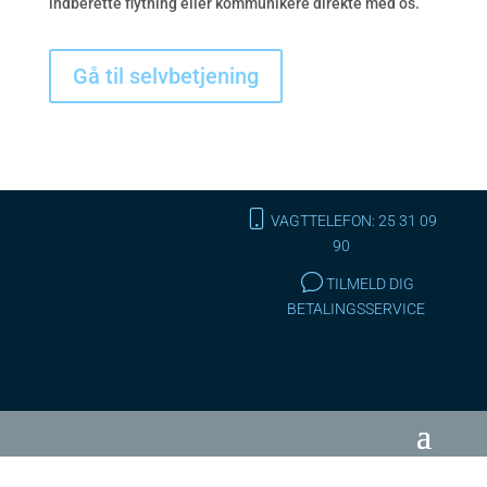
indberette flytning eller kommunikere direkte med os.
Gå til selvbetjening
VAGTTELEFON: 25 31 09
90
TILMELD DIG
BETALINGSSERVICE