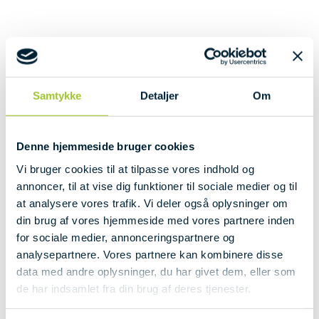
Samtykke
Detaljer
Om
Denne hjemmeside bruger cookies
Vi bruger cookies til at tilpasse vores indhold og
annoncer, til at vise dig funktioner til sociale medier og til
at analysere vores trafik. Vi deler også oplysninger om
din brug af vores hjemmeside med vores partnere inden
for sociale medier, annonceringspartnere og
analysepartnere. Vores partnere kan kombinere disse
DU ER ALTID VELKOMMEN TIL
data med andre oplysninger, du har givet dem, eller som
AT RINGE ELLER SKRIVE…
de har indsamlet fra din brug af deres tjenester.