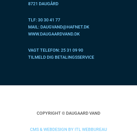
8721 DAUGÅRD
TLF:
30 30 41 77
MAIL:
DAUGVAND@HAFNET.DK
WWW.DAUGAARDVAND.DK
VAGT TELEFON:
25 31 09 90
TILMELD DIG BETALINGSSERVICE
COPYRIGHT © DAUGAARD VAND
CMS & WEBDESIGN BY ITL WEBBUREAU